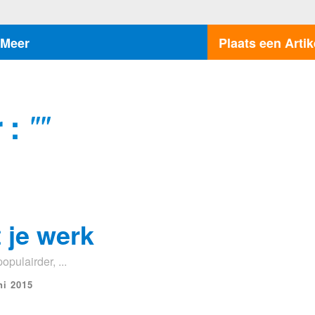
Meer
Plaats een Artik
 :
""
 je werk
pulairder, ...
ni 2015