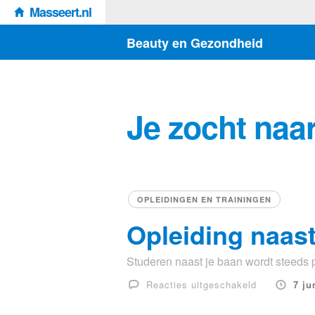
Masseert.nl
Beauty en Gezondheid
Je zocht naar
OPLEIDINGEN EN TRAININGEN
Opleiding naast
Studeren naast je baan wordt steeds po
voor
Reacties uitgeschakeld
7 ju
Opleiding
naast