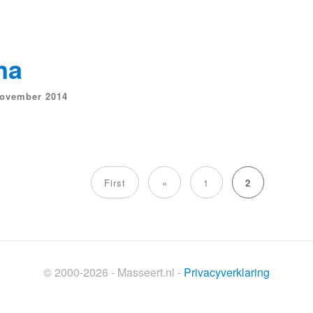
na
november 2014
First
«
1
2
© 2000-2026 - Masseert.nl -
Privacyverklaring