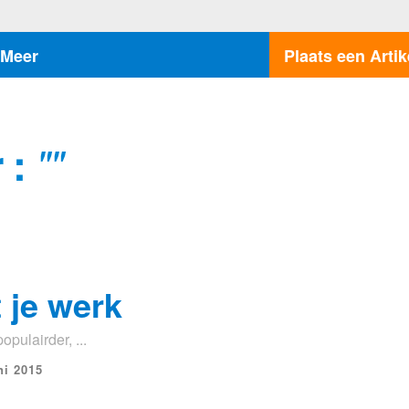
Meer
Plaats een Artik
 :
""
 je werk
pulairder, ...
ni 2015