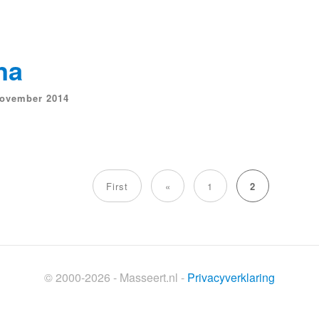
na
november 2014
First
«
1
2
© 2000-2026 - Masseert.nl -
Privacyverklaring