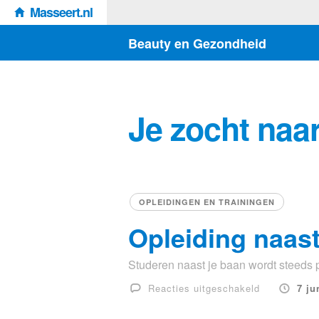
Masseert.nl
Beauty en Gezondheid
Je zocht naar
OPLEIDINGEN EN TRAININGEN
Opleiding naast
Studeren naast je baan wordt steeds po
voor
Reacties uitgeschakeld
7 ju
Opleiding
naast