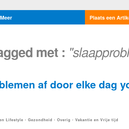
Meer
Plaats een Artik
tagged met :
"slaapprob
blemen af door elke dag y
en Lifestyle
•
Gezondheid
•
Overig
•
Vakantie en Vrije tijd