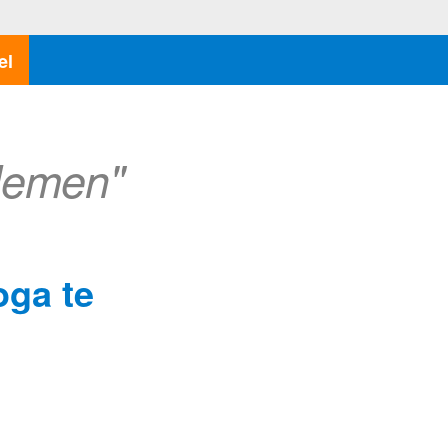
el
lemen"
oga te